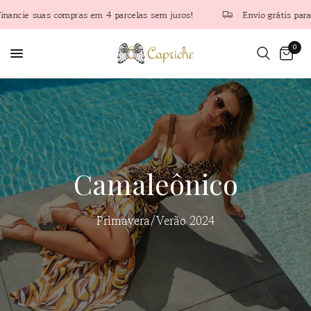
 em 4 parcelas sem juros!
Envio grátis para encomendas superio
0
Camaleônico
Primavera/Verão 2024